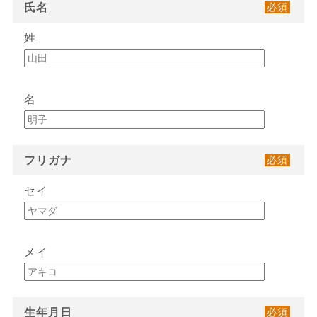
氏名
必須
姓
名
フリガナ
必須
セイ
メイ
生年月日
必須