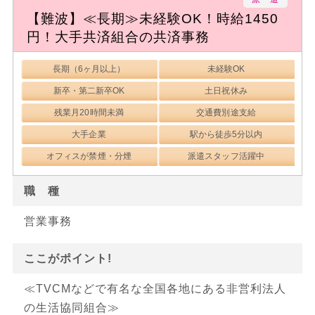
【難波】≪長期≫未経験OK！時給1450
円！大手共済組合の共済事務
長期（6ヶ月以上）
未経験OK
新卒・第二新卒OK
土日祝休み
残業月20時間未満
交通費別途支給
大手企業
駅から徒歩5分以内
オフィスが禁煙・分煙
派遣スタッフ活躍中
職 種
営業事務
ここがポイント!
≪TVCMなどで有名な全国各地にある非営利法人
の生活協同組合≫